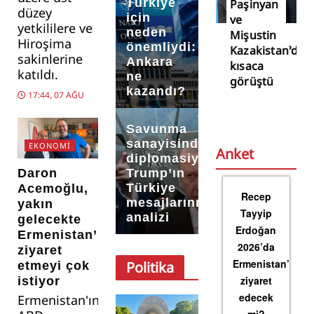
Türkiye
Paşinyan
düzey
için
ve
yetkililere ve
neden
Mişustin
Hiroşima
önemliydi:
Kazakistan’da
sakinlerine
Ankara
kısaca
katıldı.
ne
görüştü
kazandı?
17:44, 07 AĞU
Savunma
sanayisinden
EKONOMI
Anket
diplomasiye:
Daron
Trump’ın
Türkiye
Acemoğlu,
Recep
mesajlarının
yakın
Tayyip
analizi
gelecekte
Erdoğan
Ermenistan’ı
2026’da
ziyaret
Ermenistan’ı
Politika
etmeyi çok
ziyaret
istiyor
edecek
Ermenistan'ın