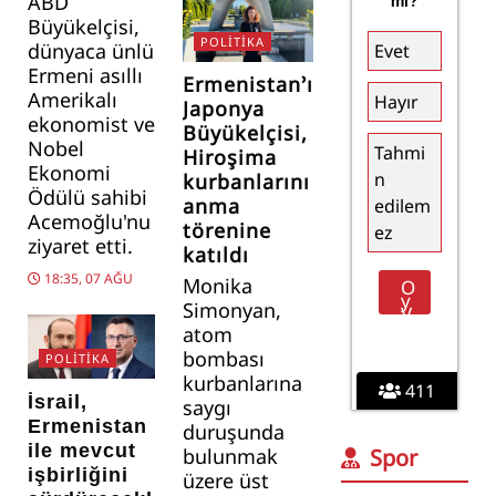
ABD
mi?
Büyükelçisi,
POLITIKA
dünyaca ünlü
Evet
Ermeni asıllı
Ermenistan’ın
Amerikalı
Hayır
Japonya
ekonomist ve
Büyükelçisi,
Nobel
Tahmi
Hiroşima
Ekonomi
n
kurbanlarını
Ödülü sahibi
anma
edilem
Acemoğlu'nu
törenine
ez
ziyaret etti.
katıldı
18:35, 07 AĞU
Monika
Simonyan,
atom
bombası
POLITIKA
kurbanlarına
411
İsrail,
saygı
Ermenistan
duruşunda
ile mevcut
bulunmak
Spor
işbirliğini
üzere üst