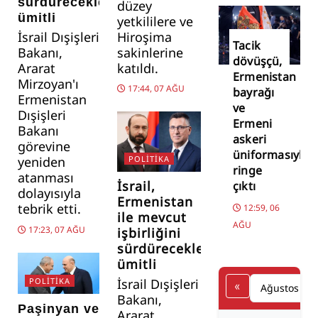
sürdüreceklerinde
düzey
ümitli
yetkililere ve
İsrail Dışişleri
Hiroşima
Tacik
Bakanı,
sakinlerine
dövüşçü,
Ararat
katıldı.
Ermenistan
Mirzoyan'ı
17:44, 07 AĞU
bayrağı
Ermenistan
ve
Dışişleri
Ermeni
Bakanı
askeri
görevine
üniformasıyla
yeniden
POLITIKA
ringe
atanması
İsrail,
çıktı
dolayısıyla
Ermenistan
tebrik etti.
12:59, 06
ile mevcut
AĞU
17:23, 07 AĞU
işbirliğini
sürdüreceklerinde
ümitli
POLITIKA
İsrail Dışişleri
«
Bakanı,
Paşinyan ve
Ararat