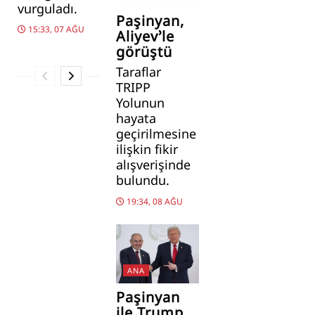
vurguladı.
Paşinyan,
15:33, 07 AĞU
Aliyev’le
görüştü
Taraflar
TRIPP
Yolunun
hayata
geçirilmesine
ilişkin fikir
alışverişinde
bulundu.
19:34, 08 AĞU
ANA
Paşinyan
ile Trump