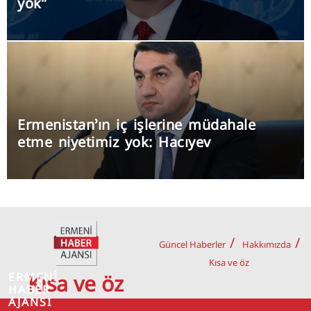
yok”
Ermenistan’ın iç işlerine müdahale
etme niyetimiz yok: Hacıyev
Güncel Haberler
Hakkımızda
Kısa ve öz
ERMENİ
Kısa ve öz
HABER
AJANSI