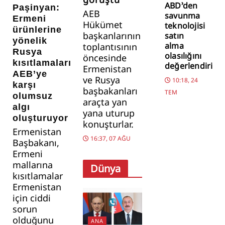
ABD’den
Paşinyan:
AEB
savunma
Ermeni
Hükümet
teknolojisi
ürünlerine
başkanlarının
satın
yönelik
alma
toplantısının
Rusya
olasılığını
öncesinde
kısıtlamaları,
değerlendiriyo
Ermenistan
AEB’ye
ve Rusya
10:18, 24
karşı
başbakanları
TEM
olumsuz
araçta yan
algı
yana uturup
oluşturuyor
konuşturlar.
Ermenistan
16:37, 07 AĞU
Başbakanı,
Ermeni
mallarına
Dünya
kısıtlamalar
Ermenistan
için ciddi
sorun
olduğunu
ANA