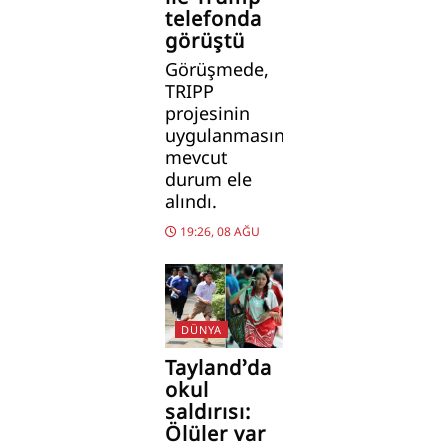
telefonda
görüştü
Görüşmede,
TRIPP
projesinin
uygulanmasındaki
mevcut
durum ele
alındı.
19:26, 08 AĞU
DÜNYA
Tayland’da
okul
saldırısı:
Ölüler var