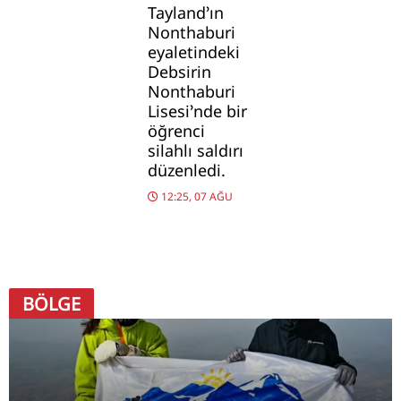
Tayland’ın
Nonthaburi
eyaletindeki
Debsirin
Nonthaburi
Lisesi’nde bir
öğrenci
silahlı saldırı
düzenledi.
12:25, 07 AĞU
BÖLGE