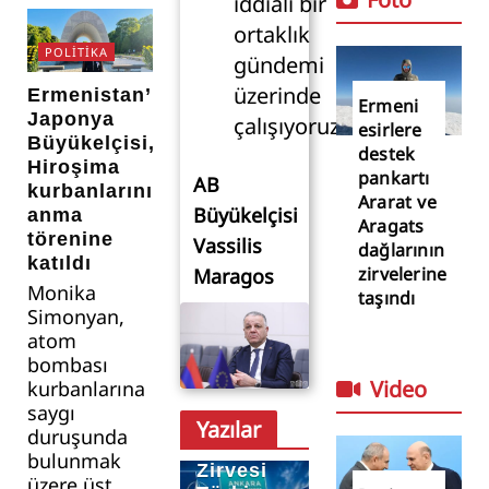
iddialı bir
ortaklık
POLITIKA
gündemi
üzerinde
Ermenistan’ın
Ermeni
Japonya
çalışıyoruz”
esirlere
Büyükelçisi,
destek
Hiroşima
pankartı
AB
kurbanlarını
Ararat ve
Büyükelçisi
anma
Aragats
törenine
Vassilis
dağlarının
katıldı
zirvelerine
Maragos
Monika
taşındı
Simonyan,
atom
bombası
Video
kurbanlarına
saygı
Yazılar
duruşunda
NATO
bulunmak
Zirvesi
üzere üst