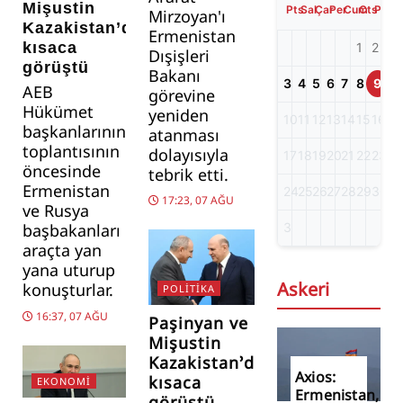
Mişustin
Pts
Sal
Çar
Per
Cum
Cts
Paz
Mirzoyan'ı
Kazakistan’da
Ermenistan
kısaca
1
2
Dışişleri
görüştü
Bakanı
3
4
5
6
7
8
9
AEB
görevine
Hükümet
yeniden
10
11
12
13
14
15
16
başkanlarının
atanması
toplantısının
dolayısıyla
17
18
19
20
21
22
23
öncesinde
tebrik etti.
Ermenistan
24
25
26
27
28
29
30
17:23, 07 AĞU
ve Rusya
başbakanları
31
araçta yan
yana uturup
Askeri
konuşturlar.
POLITIKA
16:37, 07 AĞU
Paşinyan ve
Mişustin
Kazakistan’da
Axios:
kısaca
EKONOMI
Ermenistan,
görüştü