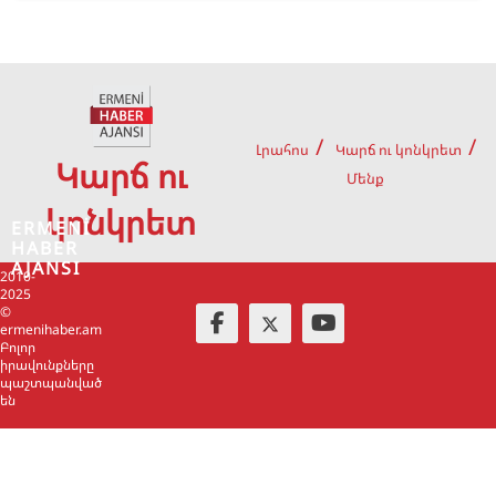
Լրահոս
Կարճ ու կոնկրետ
Կարճ ու
Մենք
կոնկրետ
ERMENİ
HABER
AJANSI
2010-
2025
©
ermenihaber.am
Բոլոր
իրավունքները
պաշտպանված
են