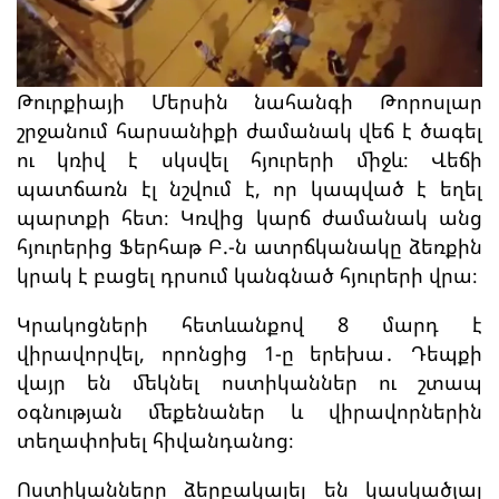
Թուրքիայի Մերսին նահանգի Թորոսլար
շրջանում հարսանիքի ժամանակ վեճ է ծագել
ու կռիվ է սկսվել հյուրերի միջև։ Վեճի
պատճառն էլ նշվում է, որ կապված է եղել
պարտքի հետ։ Կռվից կարճ ժամանակ անց
հյուրերից Ֆերհաթ Բ.-ն ատրճկանակը ձեռքին
կրակ է բացել դրսում կանգնած հյուրերի վրա։
Կրակոցների հետևանքով 8 մարդ է
վիրավորվել, որոնցից 1-ը երեխա․ Դեպքի
վայր են մեկնել ոստիկաններ ու շտապ
օգնության մեքենաներ և վիրավորներին
տեղափոխել հիվանդանոց։
Ոստիկանները ձերբակալել են կասկածյալ