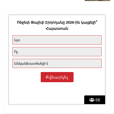
Ռեջեփ Թայիփ Էրդողանը 2026-ին կայցելի՞
Հայաստան
Այո
Ոչ
Անկանխատեսելի է
68