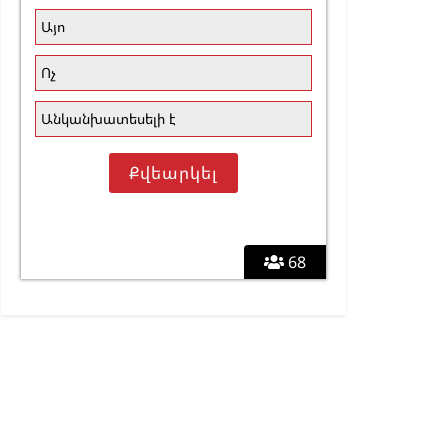
Այո
Ոչ
Անկանխատեսելի է
68