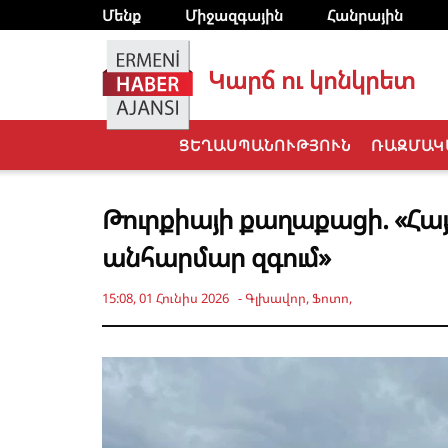
Մենք
Միջազգային
Հանրային
Կարճ ու կոնկրետ
ՑԵՂԱՍՊԱՆՈՒԹՅՈՒՆ
ՌԱԶՄԱԿ
Թուրքիայի քաղաքացի. «Հա
անհարմար զգում»
15:08, 01 Հունիս 2026
-
Գլխավոր
,
Ֆոտո
,