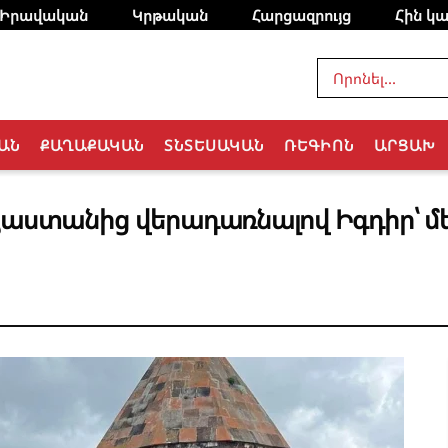
Իրավական
Կրթական
Հարցազրույց
Հին կա
ԱՆ
ՔԱՂԱՔԱԿԱՆ
ՏՆՏԵՍԱԿԱՆ
ՌԵԳԻՈՆ
ԱՐՑԱԽ
յաստանից վերադառնալով Իգդիր՝ մե