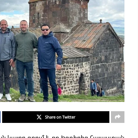
Share on Twitter
ան կայքը գրում է, որ Իգդիրից Հայաստան