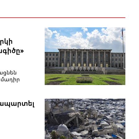
րկի
ագիծը»
ացնեն
իմադիր
տապարտել