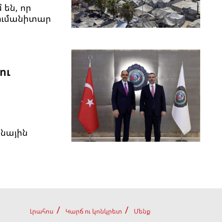
են, որ
հումանիտար
ու
անային
Լրահոս
Կարճ ու կոնկրետ
Մենք