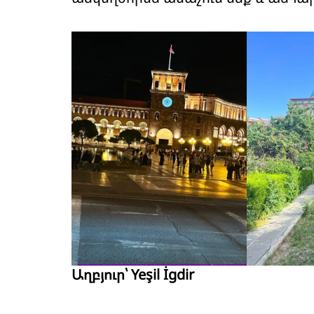
Աղբյուր՝ Yeşil İgdir