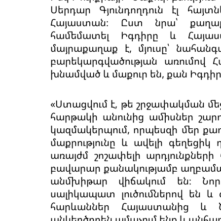
Սերդար Գյունդողդուն էլ հայտն
Հայաստան։ Ըստ նրա՝ քաղաք
համեմատել Իգդիրը և Հայա
մայրաքաղաք է, մյուսը՝ նահանգ
բարեկարգվածության առումով Հ
խնամված և մաքուր են, քան Իգդիր
«Ստացվում է, թե շրջափակման մեջ
հարթակի անունից ամիսներ շարո
կազմակերպում, որպեսզի մեր քա
մաքրությունը և ավելի գեղեցիկ
առայժմ շոշափելի արդյունքների 
բավարար քանակությամբ աղբաման
անմխիթար վիճակում են։ Նո
սալիկապատ լուծումներով են և
հարևաններ Հայաստանից և Ն
անկեղծորեն ամաչում ենք և անհար