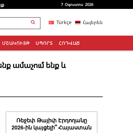
յք
7 Օգոստոս 2026
Türkçe
Հայերեն
ՄՇԱԿՈՒՅԹ
ՍՊՈՐՏ
ՀՈԴՎԱԾ
նք ամաչում ենք և
Ռեջեփ Թայիփ Էրդողանը
2026-ին կայցելի՞ Հայաստան