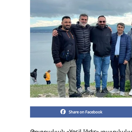
Share on Facebook
Թուրքական «Yeşil Iğdır» լրատվակ