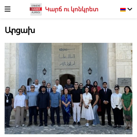
Կարճ ու կոնկրետ
Արցախ