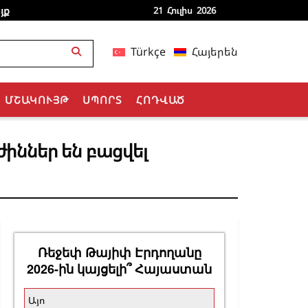
յք
21 Հուլիս 2026
Türkçe
Հայերեն
ՄՇԱԿՈՒՅԹ
ՍՊՈՐՏ
ՀՈԴՎԱԾ
ժիններ են բացվել
Ռեջեփ Թայիփ Էրդողանը
2026-ին կայցելի՞ Հայաստան
Այո