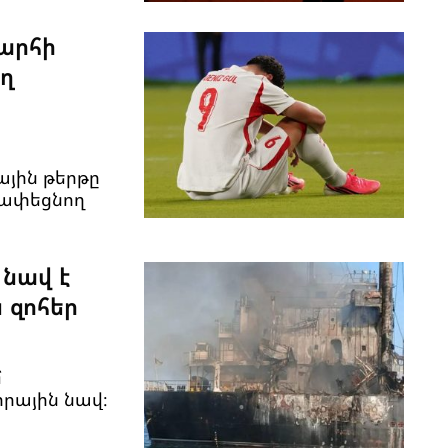
խարհի
ղ
յին թերթը
թափեցնող
 նավ է
 զոհեր
մ
րային նավ։