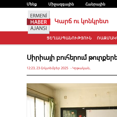
Մենք
Միջազգային
Հանրային
Կարճ ու կոնկրետ
ՑԵՂԱՍՊԱՆՈՒԹՅՈՒՆ
ՌԱԶՄԱԿ
Սիրիայի բուհերում թուրքե
12:23, 23 Հոկտեմբեր 2025
-
Կրթական
,