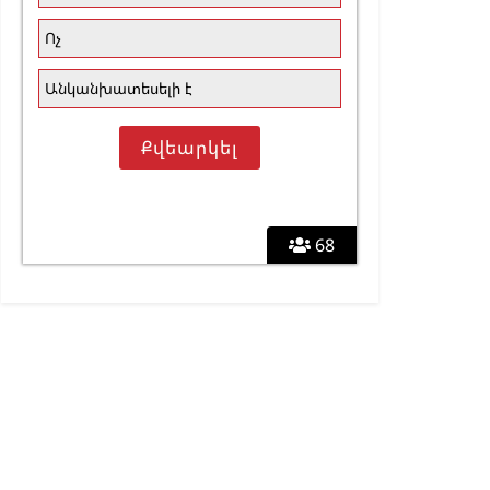
Ոչ
Անկանխատեսելի է
68