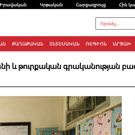
Իրավական
Կրթական
Հարցազրույց
Հին կա
ԱՆ
ՔԱՂԱՔԱԿԱՆ
ՏՆՏԵՍԱԿԱՆ
ՌԵԳԻՈՆ
ԱՐՑԱԽ
րենի և թուրքական գրականության բա