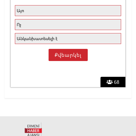
Այո
Ոչ
Անկանխատեսելի է
68