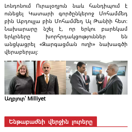
Լոնդոնում Ուրալօղլուն նաև հանդիպում է
ունեցել Կատարի գործընկերոջ Մոհամմեդ
բին Աբդուլլա բին Մոհամմեդ Ալ Թանիի հետ։
Նախարարը նշել է, որ երկու բարեկամ
երկրները խորհրդակցություններ են
անցկացրել «Զարգացման ուղի» նախագծի
վերաբերյալ։
Աղբյուր՝ Milliyet
Ենթաբաժնի վերջին լուրերը