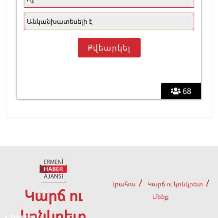
Անկանխատեսելի է
68
Լրահոս
Կարճ ու կոնկրետ
Կարճ ու
Մենք
կոնկրետ