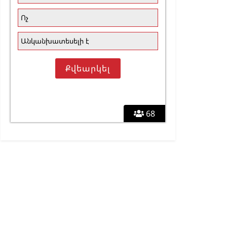
Ոչ
Անկանխատեսելի է
68