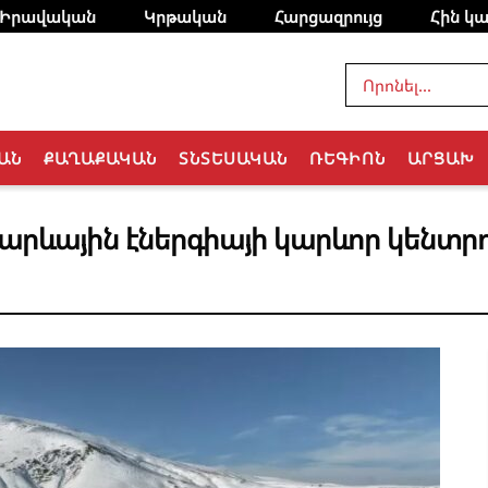
Իրավական
Կրթական
Հարցազրույց
Հին կա
ԱՆ
ՔԱՂԱՔԱԿԱՆ
ՏՆՏԵՍԱԿԱՆ
ՌԵԳԻՈՆ
ԱՐՑԱԽ
 արևային էներգիայի կարևոր կենտր