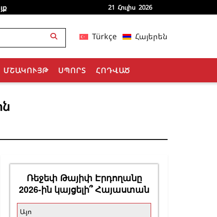
յք
21 Հուլիս 2026
Türkçe
Հայերեն
ՄՇԱԿՈՒՅԹ
ՍՊՈՐՏ
ՀՈԴՎԱԾ
ոն
Ռեջեփ Թայիփ Էրդողանը
2026-ին կայցելի՞ Հայաստան
Այո