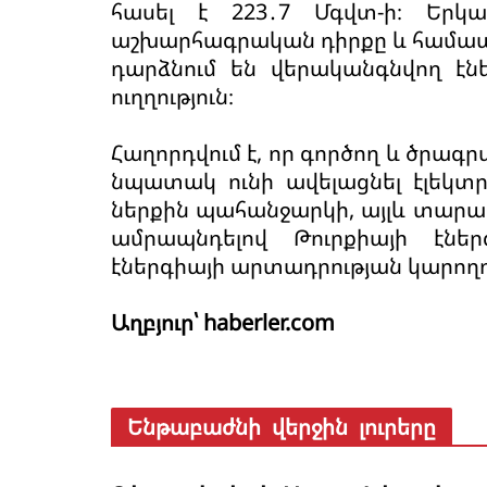
հասել է 223․7 Մգվտ-ի։ Երկ
աշխարհագրական դիրքը և համապ
դարձնում են վերականգնվող էն
ուղղություն։
Հաղորդվում է, որ գործող և ծրա
նպատակ ունի ավելացնել էլեկտր
ներքին պահանջարկի, այլև տար
ամրապնդելով Թուրքիայի էնե
էներգիայի արտադրության կարողու
Աղբյուր՝ haberler.com
Ենթաբաժնի վերջին լուրերը