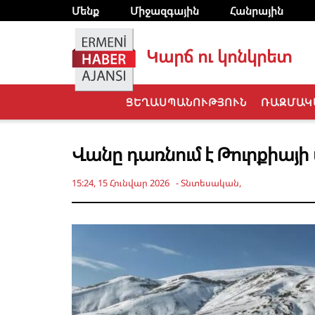
Մենք
Միջազգային
Հանրային
Կարճ ու կոնկրետ
ՑԵՂԱՍՊԱՆՈՒԹՅՈՒՆ
ՌԱԶՄԱԿ
Վանը դառնում է Թուրքիայի
15:24, 15 Հունվար 2026
-
Տնտեսական
,