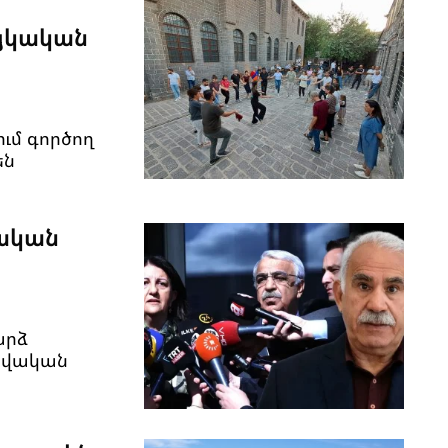
այկական
ւմ գործող
են
ական
արձ
րավական