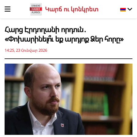
Կարճ ու կոնկրետ
Հարց Էրդողանի որդուն․
«Փոխարինելո՞ւ եք արդյոք Ձեր հորը»
14:25, 23 Հունվար 2026