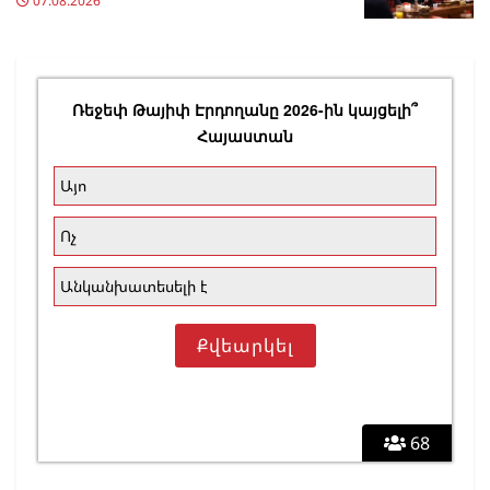
07.08.2026
Ռեջեփ Թայիփ Էրդողանը 2026-ին կայցելի՞
Հայաստան
Այո
Ոչ
Անկանխատեսելի է
68