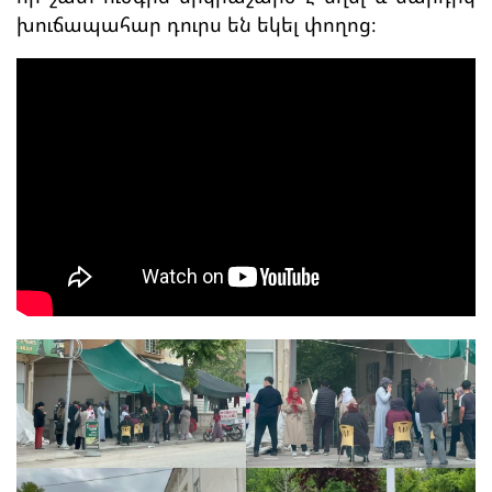
խուճապահար դուրս են եկել փողոց։