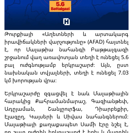
Թուրքիայի «Աղետների և արտակարգ
իրավիճակների վարչությունը» (AFAD) հայտնել
է, որ Մալաթիա նահանգի Բաթթալգազի
շրջանում վաղ առավոտյան տեղի է ունեցել 5.6
բալ ուժգնությամբ երկրաշարժ։ Այն, ըստ
նախնական տվյալների, տեղի է ունեցել 7.03
կմ խորության վրա։
Երկրաշարժը զգացվել է նաև Մալաթիային
հարակից Քահրամանմարաշ, Գազիանթեփ,
Ադըյաման, Շանլըուրֆա, Դիարբեքիր,
Էլազըղ, Կայսերի և Սիվաս նահանգներում։
Մալաթիայի քաղաքապետ Սամի Էրը նշել է,
որ շատ ուժգին երկրաշարժ է եղել և մարդիկ