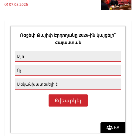
07.08.2026
Ռեջեփ Թայիփ Էրդողանը 2026-ին կայցելի՞
Հայաստան
Այո
Ոչ
Անկանխատեսելի է
68