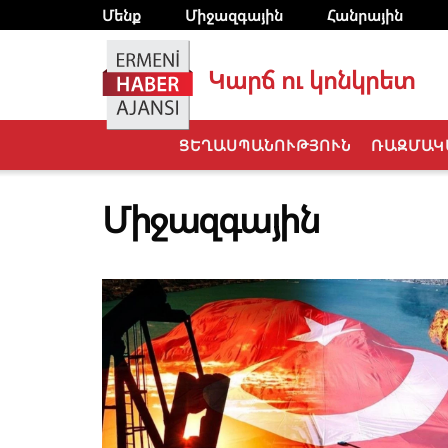
Մենք
Միջազգային
Հանրային
Կարճ ու կոնկրետ
ՑԵՂԱՍՊԱՆՈՒԹՅՈՒՆ
ՌԱԶՄԱԿ
Միջազգային