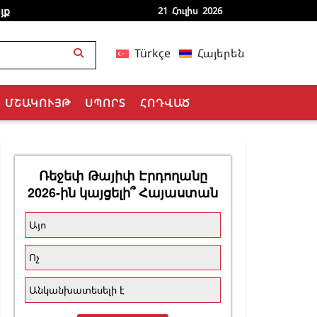
յք
21 Հուլիս 2026
Türkçe
Հայերեն
ՄՇԱԿՈՒՅԹ
ՍՊՈՐՏ
ՀՈԴՎԱԾ
Ռեջեփ Թայիփ Էրդողանը
2026-ին կայցելի՞ Հայաստան
Այո
Ոչ
Անկանխատեսելի է