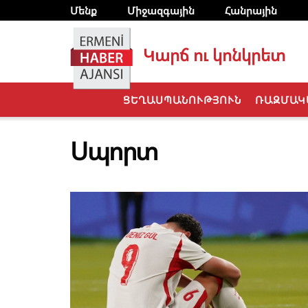
Մենք
Միջազգային
Հանրային
Կարճ ու կոնկրետ
ՑԵՂԱՍՊԱՆՈՒԹՅՈՒՆ
ՌԱԶՄԱԿ
Սպորտ