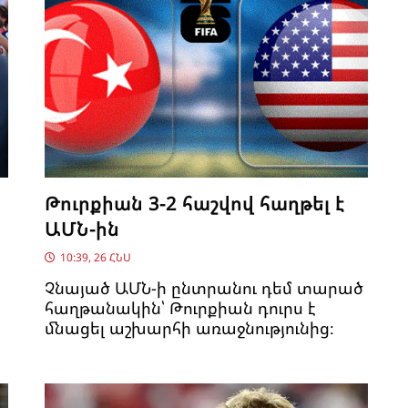
Թուրքիան 3-2 հաշվով հաղթել է
ԱՄՆ-ին
10:39, 26 ՀՆՍ
Չնայած ԱՄՆ-ի ընտրանու դեմ տարած
հաղթանակին՝ Թուրքիան դուրս է
մնացել աշխարհի առաջնությունից։