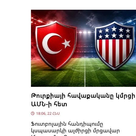
Թուրքիայի հավաքականը կմրցի
ԱՄՆ-ի հետ
18:06, 22 ՀՆՍ
Ֆուտբոլային հանդիպումը
կսպասարկի ալժիրցի մրցավար