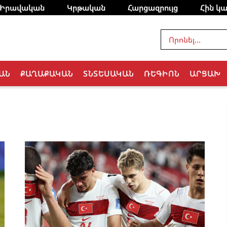
Իրավական
Կրթական
Հարցազրույց
Հին կա
ԱՆ
ՔԱՂԱՔԱԿԱՆ
ՏՆՏԵՍԱԿԱՆ
ՌԵԳԻՈՆ
ԱՐՑԱԽ