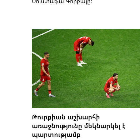
Մուստաֆա Գորբալը։
Թուրքիան աշխարհի
առաջնությունը մեկնարկել է
պարտությամբ