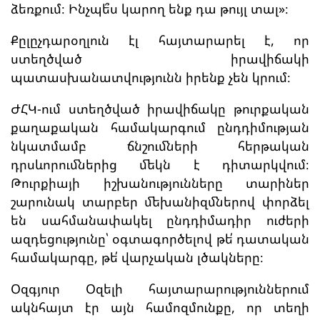
ձեռքում։ Ինչպե՞ս կարող ենք դա թույլ տալ»։
Քըլըչդարօղլուն էլ հայտարարել է, որ
ստեղծված իրավիճակի
պատասխանատվությունն իրենք չեն կրում։
ԺՀԿ-ում ստեղծված իրավիճակը թուրքական
քաղաքական համակարգում ընդդիմության
նկատմամբ ճնշումների հերթական
դրսևորումներից մեկն է դիտարկվում։
Թուրքիայի իշխանությունները տարիներ
շարունակ տարբեր մեխանիզմներով փորձել
են սահմանափակել ընդդիմադիր ուժերի
ազդեցությունը՝ օգտագործելով թե՛ դատական
համակարգը, թե՛ վարչական լծակները։
Օզգյուր Օզելի հայտարարություններում
ակնհայտ էր այն համոզմունքը, որ տեղի