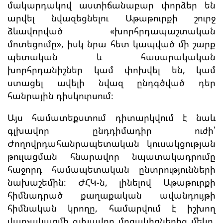
մակարդակով աստիճանաբար փորձեր են
արվել նվազեցնելու Աթաթուրքի շուրջ
ձևավորված «խորհրդապաշտական
մոտեցումը», իսկ նրա հետ կապված մի շարք
պետական և հասարակական
խորհրդանիշներ կամ փոխվել են, կամ
ստացել ավելի նվազ ընդգծված դեր
հանրային դիսկուրսում։
Այս համատեքստում դիտարկվում է նաև
գլխավոր ընդդիմադիր ուժի՝
Ժողովրդահանրապետական կուսակցության
թուլացման հնարավոր նպատակադրումը
հաջորդ համապետական ընտրությունների
նախաշեմին։ ԺՀԿ-ն, լինելով Աթաթուրքի
հիմնադրած քաղաքական ավանդույթի
հիմնական կրողը, համարվում է իշխող
վարչակազմի գլխավոր մրցակիցներից մեկը,