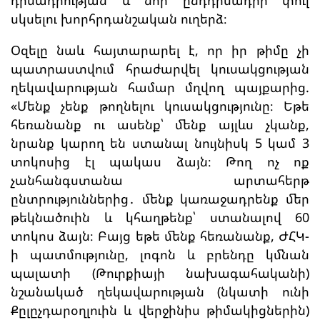
սկսելու խորհրդանշական ուղերձ։
Օզելը նաև հայտարարել է, որ իր թիմը չի
պատրաստվում հրաժարվել կուսակցության
ղեկավարության համար մղվող պայքարից.
«Մենք չենք թողնելու կուսակցությունը։ Եթե
հեռանանք ու ասենք՝ մենք այլևս չկանք,
նրանք կարող են ստանալ նույնիսկ 5 կամ 3
տոկոսից էլ պակաս ձայն։ Թող ոչ ոք
չանհանգստանա արտահերթ
ընտրություններից․ մենք կառաջադրենք մեր
թեկնածուին և կհաղթենք՝ ստանալով 60
տոկոս ձայն։ Բայց եթե մենք հեռանանք, ԺՀԿ-
ի պատմությունը, լոգոն և բրենդը կմնան
պալատի (Թուրքիայի նախագահականի)
նշանակած ղեկավարության (նկատի ունի
Քըլըչդարօղլուին և վերջինիս թիմակիցներին)