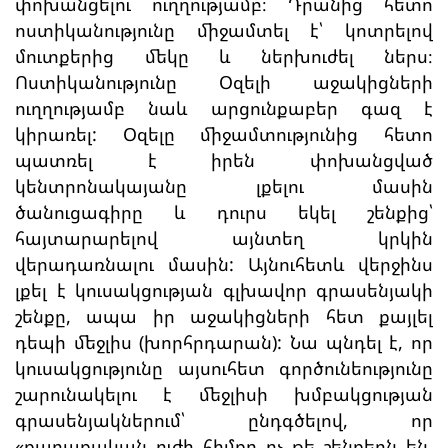
փոխանցելու ուղղությամբ։ Դրանից հետո
ոստիկանությունը միջամտել է՝ կոտրելով
մուտքերից մեկը և ներխուժել ներս։
Ոստիկանությունը Օզելի աջակիցների
ուղղությամբ նաև արցունքաբեր գազ է
կիրառել: Օզելը միջամտությունից հետո
պատռել է իրեն փոխանցված
կենտրոնակայանը լքելու մասին
ծանուցագիրը և դուրս եկել շենքից՝
հայտարարելով այնտեղ կրկին
վերադառնալու մասին: Այնուհետև վերջինս
լքել է կուսակցության գլխավոր գրասենյակի
շենքը, ապա իր աջակիցների հետ քայլել
դեպի մեջլիս (խորհրդարան): Նա պնդել է, որ
կուսակցությունը այսուհետ գործունեությունը
շարունակելու է մեջլիսի խմբակցության
գրասենյակներում՝ ընդգծելով, որ
«քաղաքական ուժի հիմքը ոչ թե շենքերն են,