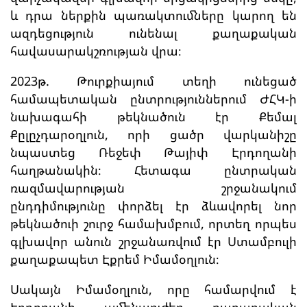
և դրա ներքին պառակտումները կարող են
ազդեցություն ունենալ քաղաքական
հավասարակշռության վրա։
2023թ. Թուրքիայում տեղի ունեցած
համապետական ընտրություններում ԺՀԿ-ի
նախագահի թեկնածուն էր Քեմալ
Քըլըչդարօղլուն, որի ցածր վարկանիշը
նպաստեց Ռեջեփ Թայիփ Էրդողանի
հաղթանակին։ Հետագա ընտրական
ռազմավարության շրջանակում
ընդդիմությունը փորձել էր ձևավորել նոր
թեկնածուի շուրջ համախմբում, որտեղ որպես
գլխավոր անուն շրջանառվում էր Ստամբուլի
քաղաքապետ Էքրեմ Իմամօղլուն։
Սակայն Իմամօղլուն, որը համարվում է
Էրդողանի ամենաուժեղ քաղաքական