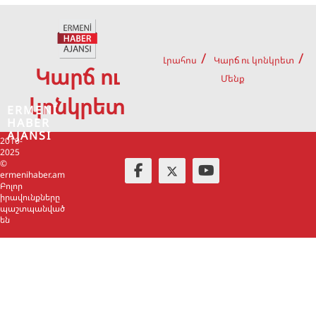
Լրահոս
Կարճ ու կոնկրետ
Կարճ ու
Մենք
կոնկրետ
ERMENİ
HABER
AJANSI
2010-
2025
©
ermenihaber.am
Բոլոր
իրավունքները
պաշտպանված
են