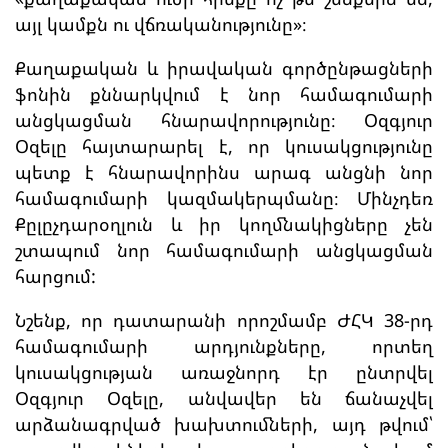
այլ կամքն ու վճռականությունը»։
Քաղաքական և իրավական գործընթացների
ֆոնին քննարկվում է նոր համագումարի
անցկացման հնարավորությունը։ Օզգյուր
Օզելը հայտարարել է, որ կուսակցությունը
պետք է հնարավորինս արագ անցնի նոր
համագումարի կազմակերպմանը։ Մինչդեռ
Քըլըչդարօղլուն և իր կողմնակիցները չեն
շտապում նոր համագումարի անցկացման
հարցում:
Նշենք, որ դատարանի որոշմամբ ԺՀԿ 38-րդ
համագումարի արդյունքները, որտեղ
կուսակցության առաջնորդ էր ընտրվել
Օզգյուր Օզելը, անվավեր են ճանաչվել
արձանագրված խախտումների, այդ թվում՝