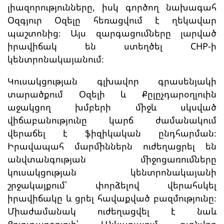
լիազորությունները, իսկ գործող նախագահ
Օզգյուր Օզելը հեռացվում է ղեկավար
պաշտոնից։ Այս զարգացումները լարված
իրավիճակ են ստեղծել CHP-ի
կենտրոնակայանում։
Կուսակցության գլխավոր գրասենյակի
տարածքում Օզելի և Քըլըչդարօղլուին
աջակցող խմբերի միջև սկսված
վիճաբանությունը կարճ ժամանակում
վերաճել է ֆիզիկական ընդհարման։
Իրավապահ մարմիններն ուժեղացրել են
անվտանգության միջոցառումները
կուսակցության կենտրոնակայանի
շրջակայքում՝ փորձելով վերահսկել
իրավիճակը և ցրել հավաքված բազմությունը։
Միաժամանակ ուժեղացվել է նաև
Քըլըչդարօղլուի՝ Անկարայում գտնվող