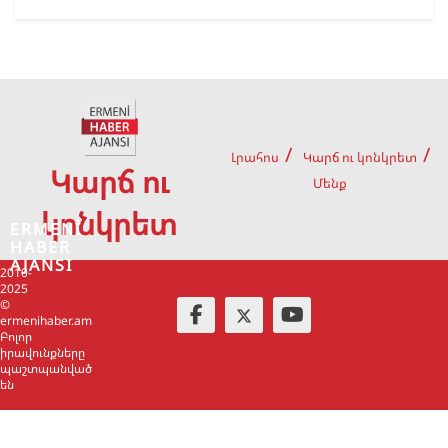
Լրահոս
Կարճ ու կոնկրետ
Կարճ ու
Մենք
կոնկրետ
ERMENİ
HABER
AJANSI
2010-
2025
©
ermenihaber.am
Բոլոր
իրավունքները
պաշտպանված
են