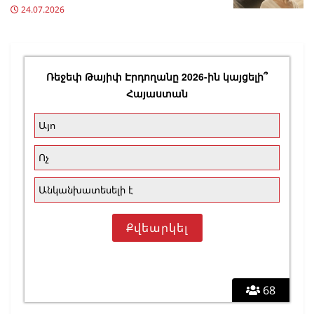
24.07.2026
Ռեջեփ Թայիփ Էրդողանը 2026-ին կայցելի՞
Հայաստան
Այո
Ոչ
Անկանխատեսելի է
68