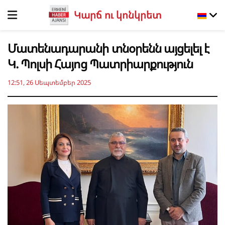
Կարճ ու կոնկրետ
Մատենադարանի տնօրենն այցելել է
Կ. Պոլսի Հայոց Պատրիարքություն
12:51, 26 Սեպտեմբեր 2025