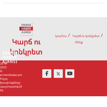
Լրահոս
Կարճ ու կոնկրետ
Կարճ ու
Մենք
կոնկրետ
ERMENİ
HABER
AJANSI
2010-
2025
©
ermenihaber.am
Բոլոր
իրավունքները
պաշտպանված
են