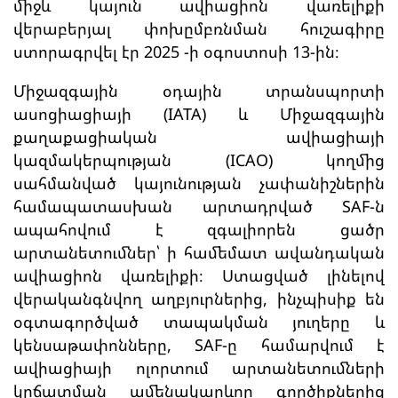
միջև կայուն ավիացիոն վառելիքի
վերաբերյալ փոխըմբռնման հուշագիրը
ստորագրվել էր 2025 -ի օգոստոսի 13-ին։
Միջազգային օդային տրանսպորտի
ասոցիացիայի (IATA) և Միջազգային
քաղաքացիական ավիացիայի
կազմակերպության (ICAO) կողմից
սահմանված կայունության չափանիշներին
համապատասխան արտադրված SAF-ն
ապահովում է զգալիորեն ցածր
արտանետումներ՝ ի համեմատ ավանդական
ավիացիոն վառելիքի։ Ստացված լինելով
վերականգնվող աղբյուրներից, ինչպիսիք են
օգտագործված տապակման յուղերը և
կենսաթափոնները, SAF-ը համարվում է
ավիացիայի ոլորտում արտանետումների
կրճատման ամենակարևոր գործիքներից