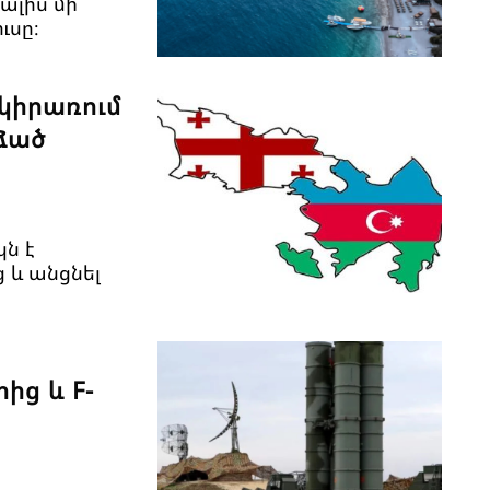
ալիս մի
ւսը։
կիրառում
րձած
ն է
 և անցնել
ից և F-