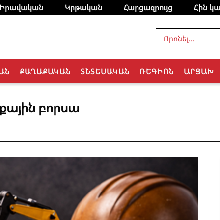
Իրավական
Կրթական
Հարցազրույց
Հին կա
ԱՆ
ՔԱՂԱՔԱԿԱՆ
ՏՆՏԵՍԱԿԱՆ
ՌԵԳԻՈՆ
ԱՐՑԱԽ
նքային բորսա