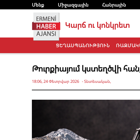
Մենք
Միջազգային
Հանրային
Կարճ ու կոնկրետ
ՑԵՂԱՍՊԱՆՈՒԹՅՈՒՆ
ՌԱԶՄԱԿ
Թուրքիայում կստեղծվի հա
18:06, 24 Փետրվար 2026
-
Տնտեսական
,