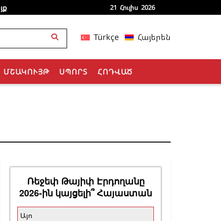
յք
21 Հուլիս 2026
Türkçe
Հայերեն
ՄՇԱԿՈՒՅԹ
ՍՊՈՐՏ
ՀՈԴՎԱԾ
Ռեջեփ Թայիփ Էրդողանը
2026-ին կայցելի՞ Հայաստան
Այո