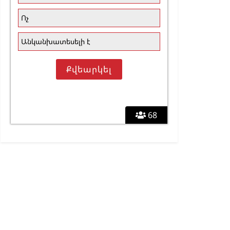
Ոչ
Անկանխատեսելի է
68