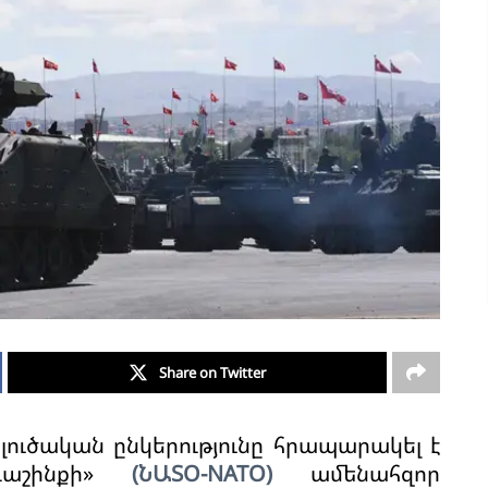
Share on Twitter
երլուծական ընկերությունը հրապարակել է
 դաշինքի»
(ՆԱՏՕ-NATO)
ամենահզոր