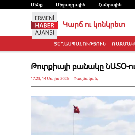
Մենք
Միջազգային
Հանրային
Կարճ ու կոնկրետ
ՑԵՂԱՍՊԱՆՈՒԹՅՈՒՆ
ՌԱԶՄԱԿ
Թուրքիայի բանակը ՆԱՏՕ-ում
17:23, 14 Մայիս 2026
-
Ռազմական
,