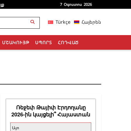
յք
7 Օգոստոս 2026
Türkçe
Հայերեն
ՄՇԱԿՈՒՅԹ
ՍՊՈՐՏ
ՀՈԴՎԱԾ
Ռեջեփ Թայիփ Էրդողանը
2026-ին կայցելի՞ Հայաստան
Այո