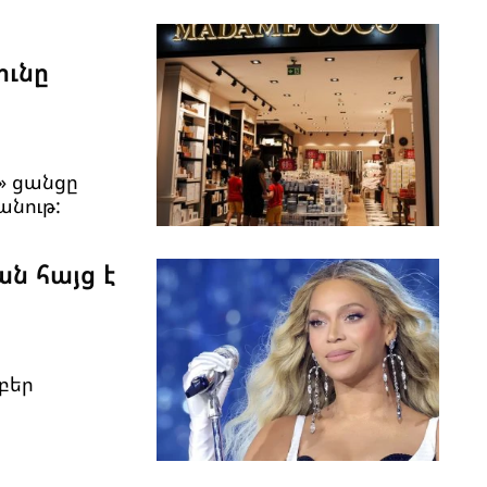
ունը
» ցանցը
անութ:
ան հայց է
բեր