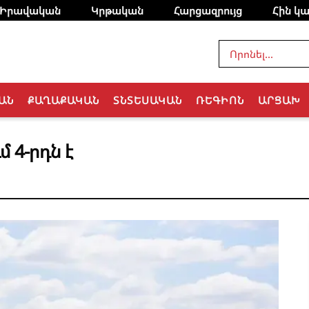
Իրավական
Կրթական
Հարցազրույց
Հին կա
ԱՆ
ՔԱՂԱՔԱԿԱՆ
ՏՆՏԵՍԱԿԱՆ
ՌԵԳԻՈՆ
ԱՐՑԱԽ
 4-րդն է