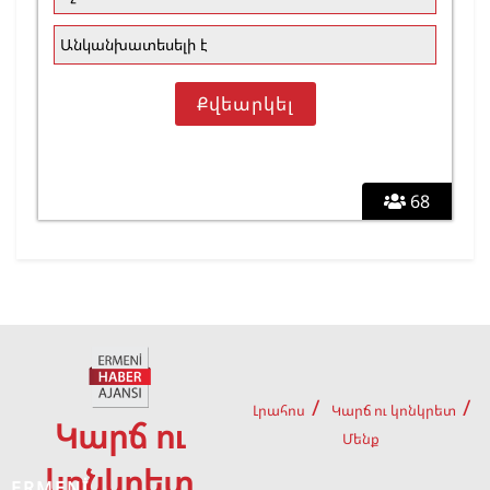
Անկանխատեսելի է
68
Լրահոս
Կարճ ու կոնկրետ
Կարճ ու
Մենք
կոնկրետ
ERMENİ