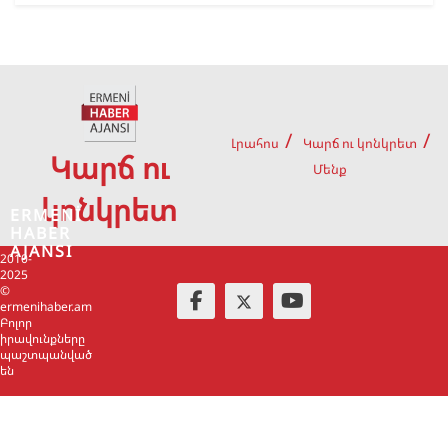
Լրահոս
Կարճ ու կոնկրետ
Կարճ ու
Մենք
կոնկրետ
ERMENİ
HABER
AJANSI
2010-
2025
©
ermenihaber.am
Բոլոր
իրավունքները
պաշտպանված
են