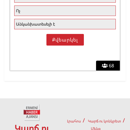
Ոչ
Անկանխատեսելի է
68
Լրահոս
Կարճ ու կոնկրետ
Կարճ ու
Մենք