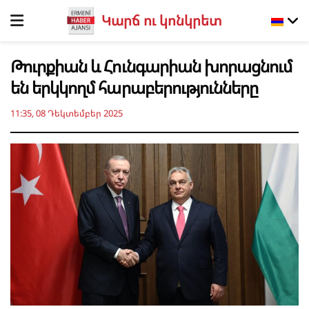
Կարճ ու կոնկրետ
Թուրքիան և Հունգարիան խորացնում
են երկկողմ հարաբերությունները
11:35, 08 Դեկտեմբեր 2025