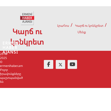
Լրահոս
Կարճ ու կոնկրետ
Կարճ ու
Մենք
կոնկրետ
ERMENİ
HABER
AJANSI
2010-
2025
©
ermenihaber.am
Բոլոր
իրավունքները
պաշտպանված
են