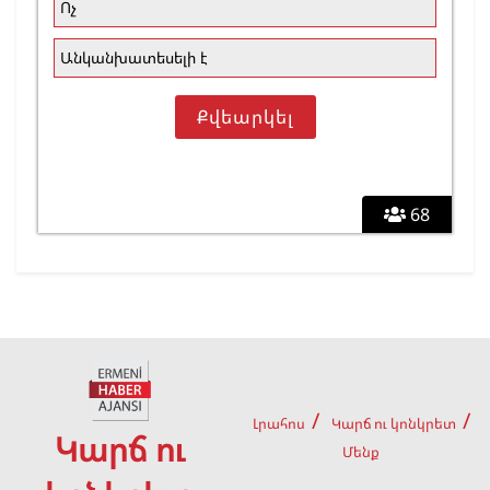
Ոչ
Անկանխատեսելի է
68
Լրահոս
Կարճ ու կոնկրետ
Կարճ ու
Մենք