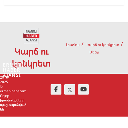
Լրահոս
Կարճ ու կոնկրետ
Կարճ ու
Մենք
կոնկրետ
ERMENİ
HABER
AJANSI
2010-
2025
©
ermenihaber.am
Բոլոր
իրավունքները
պաշտպանված
են