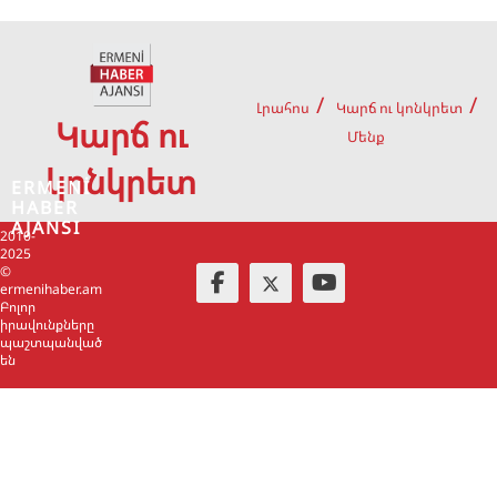
Լրահոս
Կարճ ու կոնկրետ
Կարճ ու
Մենք
կոնկրետ
ERMENİ
HABER
AJANSI
2010-
2025
©
ermenihaber.am
Բոլոր
իրավունքները
պաշտպանված
են