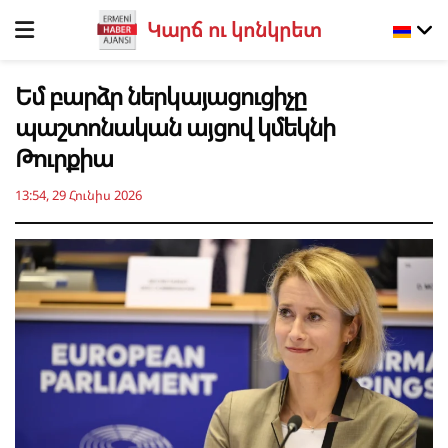
Կարճ ու կոնկրետ
Եմ բարձր ներկայացուցիչը
պաշտոնական այցով կմեկնի
Թուրքիա
13:54, 29 Հունիս 2026