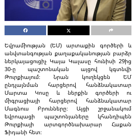
Եվրամիության (ԵՄ) արտաքին գործերի և
անվտանգության քաղաքականության բարձր
ներկայացուցիչ Կայա Կալասը հունիսի 29ից
30-ը պաշտոնական այցով կգտնվի
Թուրքիայում։ Նրան կուղեկցեն ԵՄ
ընդլայնման հարցերով հանձնակատար
Մարտա Կոսը և ներքին գործերի ու
միգրացիայի հարցերով հանձնակատար
Մագնուս Բրունները։ Այցի շրջանակում
եվրոպացի պաշտոնյաները կհանդիպեն
Թուրքիայի արտգործնախարար Հաքան
Ֆիդանի հետ։