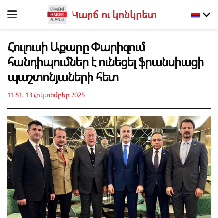
Կարճ ու կոնկրետ
Հուլուսի Աքարը Փարիզում
հանդիպումներ է ունեցել ֆրանսիացի
պաշտոնյաների հետ
11:51, 13 Հոկտեմբեր 2025