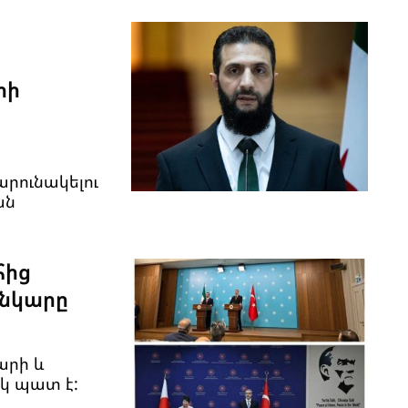
րի
արունակելու
ան
հից
անկարը
արի և
կ պատ է: