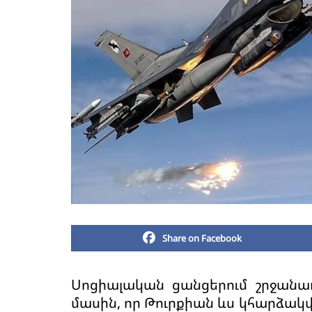
Share on Facebook
Սոցիալական ցանցերում շրջանա
մասին, որ Թուրքիան ևս կհարձա