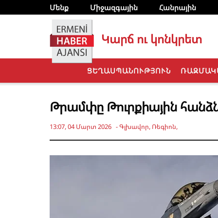
Մենք
Միջազգային
Հանրային
Կարճ ու կոնկրետ
ՑԵՂԱՍՊԱՆՈՒԹՅՈՒՆ
ՌԱԶՄԱԿ
Թրամփը Թուրքիային հանձն
13:07, 04 Մարտ 2026
-
Գլխավոր
,
Ռեգիոն
,