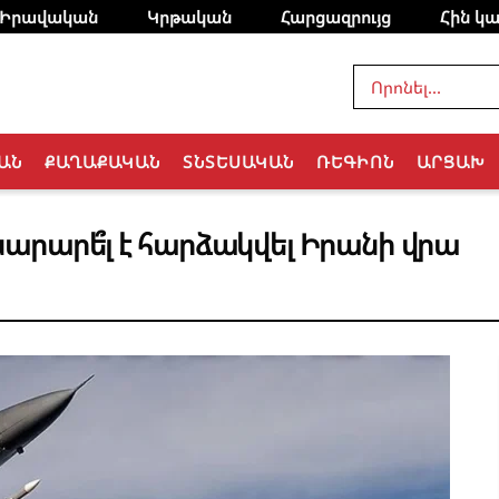
Իրավական
Կրթական
Հարցազրույց
Հին կա
ԱՆ
ՔԱՂԱՔԱԿԱՆ
ՏՆՏԵՍԱԿԱՆ
ՌԵԳԻՈՆ
ԱՐՑԱԽ
արարե՞լ է հարձակվել Իրանի վրա