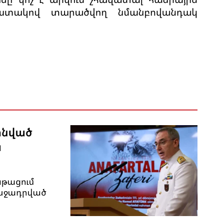
նպատակով տարածվող նմանբովանդակ
ինված
ն
նթացում
ռաջադրված