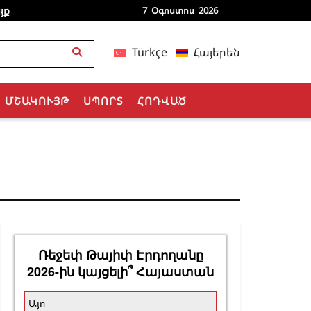
յք
7 Օգոստոս 2026
Türkçe
Հայերեն
ՄՇԱԿՈՒՅԹ
ՍՊՈՐՏ
ՀՈԴՎԱԾ
Ռեջեփ Թայիփ Էրդողանը
2026-ին կայցելի՞ Հայաստան
Այո