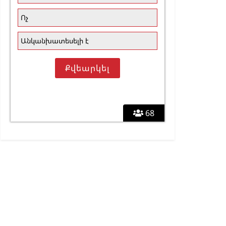
Ոչ
Անկանխատեսելի է
68