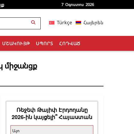
յք
7 Օգոստոս 2026
Türkçe
Հայերեն
ՄՇԱԿՈՒՅԹ
ՍՊՈՐՏ
ՀՈԴՎԱԾ
կ միջանցք
Ռեջեփ Թայիփ Էրդողանը
2026-ին կայցելի՞ Հայաստան
Այո