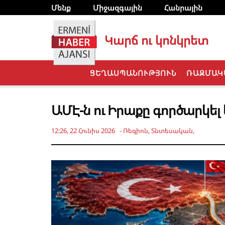
Մենք
Միջազգային
Հանրային
Կարճ ու կոնկրետ
ՑԵՂԱՍՊԱՆՈՒԹՅՈՒՆ
ՌԱԶՄԱԿ
ԱՄԷ-ն ու Իրաքը գործարկել
12:26, 22 Հունիս 2026
-
Ռեգիոն
,
Տնտեսական
,