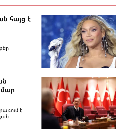
ան հայց է
բեր
ան
ամար
առում է
յան