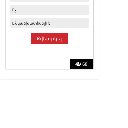
Ոչ
Անկանխատեսելի է
68