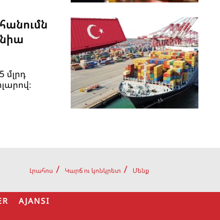
հանումն
անիա
5 մլրդ
ոլարով։
Լրահոս
Կարճ ու կոնկրետ
Մենք
ER AJANSI