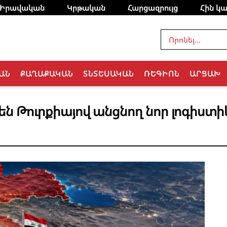
Իրավական
Կրթական
Հարցազրույց
Հին կա
ԱՆ
ՔԱՂԱՔԱԿԱՆ
ՏՆՏԵՍԱԿԱՆ
ՌԵԳԻՈՆ
ԱՐՑԱԽ
 են Թուրքիայով անցնող նոր լոգիստի