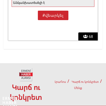
Անկանխատեսելի է
68
Լրահոս
Կարճ ու կոնկրետ
Կարճ ու
Մենք
կոնկրետ
ERMENİ
HABER