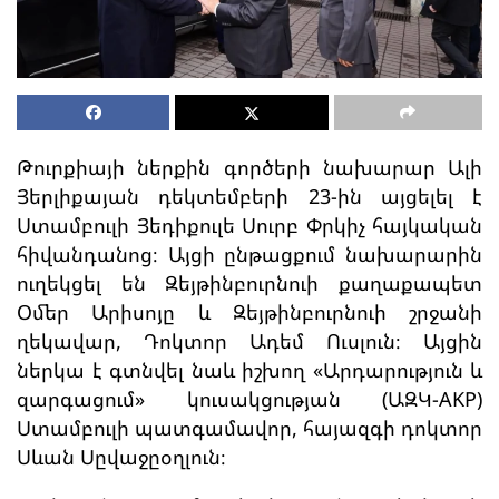
Թուրքիայի ներքին գործերի նախարար Ալի
Յերլիքայան դեկտեմբերի 23-ին այցելել է
Ստամբուլի Յեդիքուլե Սուրբ Փրկիչ հայկական
հիվանդանոց։ Այցի ընթացքում նախարարին
ուղեկցել են Զեյթինբուրնուի քաղաքապետ
Օմեր Արիսոյը և Զեյթինբուրնուի շրջանի
ղեկավար, Դոկտոր Ադեմ Ուսլուն։ Այցին
ներկա է գտնվել նաև իշխող «Արդարություն և
զարգացում» կուսակցության (ԱԶԿ-AKP)
Ստամբուլի պատգամավոր, հայազգի դոկտոր
Սևան Սըվաջըօղլուն։