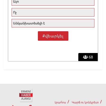
Այո
Ոչ
Անկանխատեսելի է
68
Լրահոս
Կարճ ու կոնկրետ