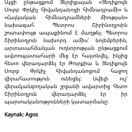
Այցի ընթացքում Յերլիքայան «Յեդիքուլե
Սուրբ Փրկիչ հիվանդանոցի հիմնադրամի» և
«Հայկական հիմնադրամների միության»
նախագահ Պետրոս Շիրինօղլուին
շուտափույթ ապաքինում է մաղթել։ Պետրոս
Շիրինօղլուն նախորդ ամիս՝ նոյեմբերին,
արտասահմանյան ուղևորության ընթացքում
ավտոպատահարի մեջ էր հայտնվել, ինչից
հետո վերադարձել էր Թուրքիա և Յեդիքուլե
Սուրբ Փրկիչ հիվանդանոցում հաջող
վիրահատություն ունեցել: Ավելի ուշ՝
վերականգողական շրջանի ավարտից հետո
Շիրինօղլուն վերադարձել էր իր
պարտականությունների կատարմանը։
Kaynak: Agos