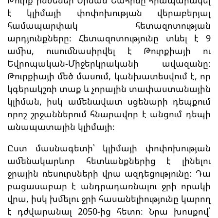
Թուրք ինժեներ Սինան Շահինը հրապարակել
է կլիմայի փոփոխության վերաբերյալ
համապարփակ հետազոտության
արդյունքները։ Հետազոտությունը տևել է 9
ամիս, ուսումնասիրվել է Թուրքիայի ու
Եվրոպական-Միջերկրականի ավազանը։
Թուրքիայի մեծ մասում, կանխատեսվում է, որ
կգերակշռի տաք և չորային տափաստանային
կլիման, իսկ ամենավատ սցենարի դեպքում
որոշ շրջաններում հնարավոր է անցում դեպի
անապատային կլիմայի։
Ըստ մասնագետի՝ կլիմայի փոփոխության
ամենակարևոր հետևանքներից է լինելու
ջրային ռեսուրսների վրա ազդեցությունը։ Դա
բացասաբար է անդրադառնալու ջրի որակի
վրա, իսկ խմելու ջրի հասանելիությունը կարող
է դժվարանալ 2050-ից հետո։ Նրա խոսքով՝