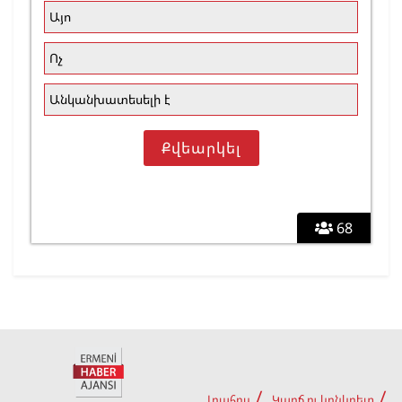
Այո
Ոչ
Անկանխատեսելի է
68
Լրահոս
Կարճ ու կոնկրետ