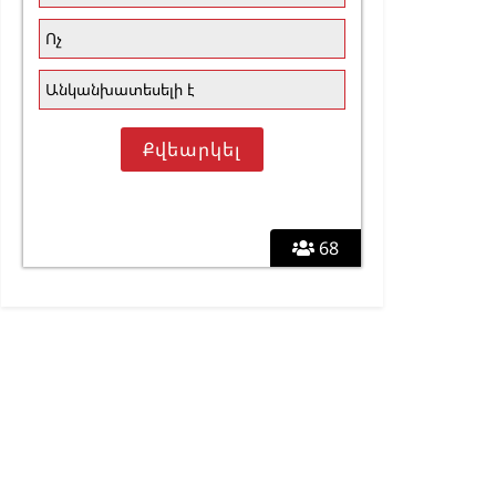
Ոչ
Անկանխատեսելի է
68