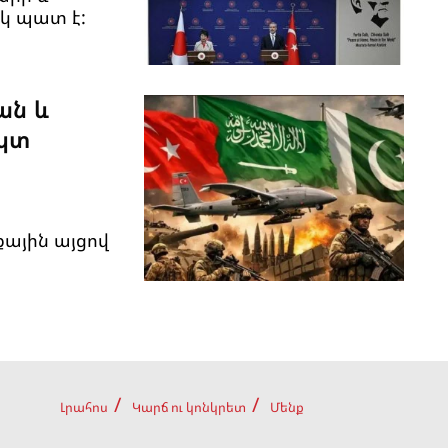
կ պատ է:
ան և
կտ
ային այցով
Լրահոս
Կարճ ու կոնկրետ
Մենք