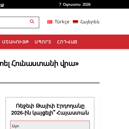
յք
7 Օգոստոս 2026
Türkçe
Հայերեն
ՄՇԱԿՈՒՅԹ
ՍՊՈՐՏ
ՀՈԴՎԱԾ
տել Հունաստանի վրա»
Ռեջեփ Թայիփ Էրդողանը
2026-ին կայցելի՞ Հայաստան
Այո