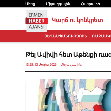
Մենք
Միջազգային
Հանրային
Կարճ ու կոնկրետ
ՑԵՂԱՍՊԱՆՈՒԹՅՈՒՆ
ՌԱԶՄԱԿ
Թել Ավիվի հետ Աթենքի ռա
13:25, 13 Մայիս 2026
-
Միջազգային
,