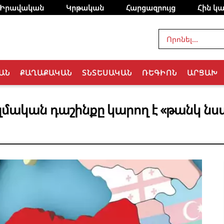
Իրավական
Կրթական
Հարցազրույց
Հին կա
ԱՆ
ՔԱՂԱՔԱԿԱՆ
ՏՆՏԵՍԱԿԱՆ
ՌԵԳԻՈՆ
ԱՐՑԱԽ
զմական դաշինքը կարող է «թանկ նս