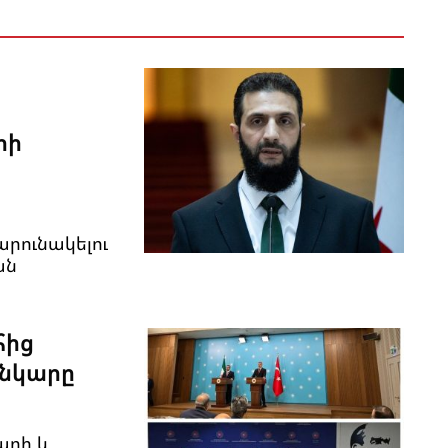
րի
արունակելու
ան
հից
անկարը
արի և