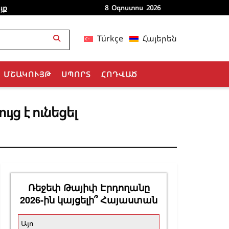
յք
8 Օգոստոս 2026
Türkçe
Հայերեն
ՄՇԱԿՈՒՅԹ
ՍՊՈՐՏ
ՀՈԴՎԱԾ
ց է ունեցել
Ռեջեփ Թայիփ Էրդողանը
2026-ին կայցելի՞ Հայաստան
Այո