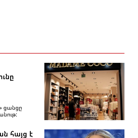
ունը
» ցանցը
անութ:
ան հայց է