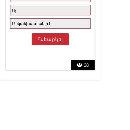
Ոչ
Անկանխատեսելի է
68