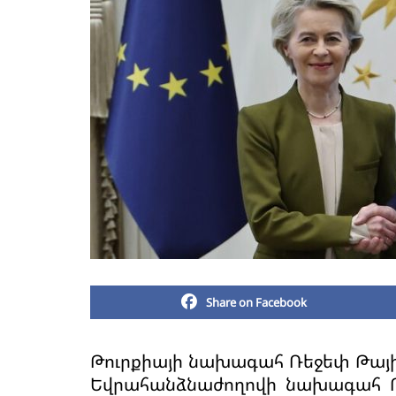
Share on Facebook
Թուրքիայի նախագահ Ռեջեփ Թայիփ
Եվրահանձնաժողովի նախագահ Ուր