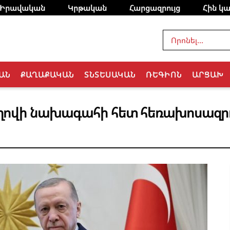
Իրավական
Կրթական
Հարցազրույց
Հին կա
ԱՆ
ՔԱՂԱՔԱԿԱՆ
ՏՆՏԵՍԱԿԱՆ
ՌԵԳԻՈՆ
ԱՐՑԱԽ
վի նախագահի հետ հեռախոսազրույ