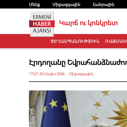
Մենք
Միջազգային
Հանրային
Կարճ ու կոնկրետ
ՑԵՂԱՍՊԱՆՈՒԹՅՈՒՆ
ՌԱԶՄԱԿ
Էրդողանը Եվրահանձնաժողո
17:27, 20 Մայիս 2026
-
Միջազգային
,