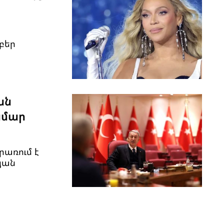
բեր
ան
ամար
առում է
յան