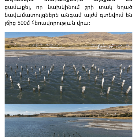
ցամաքել, որ նախկինում ջրի տակ եղած
նավամատույցներն անգամ այժմ գտնվում են
լճից 500մ հեռավորության վրա։