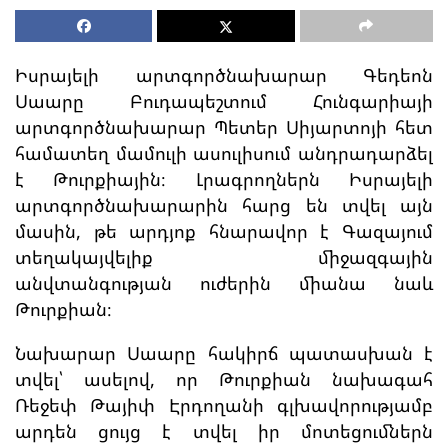
Իսրայելի արտգործնախարար Գեդեոն
Սաարը Բուդապեշտում Հունգարիայի
արտգործնախարար Պետեր Սիյարտոյի հետ
համատեղ մամուլի ասուլիսում անդրադարձել
է Թուրքիային։ Լրագրողներն Իսրայելի
արտգործնախարարին հարց են տվել այն
մասին, թե արդյոք հնարավոր է Գազայում
տեղակայվելիք միջազգային
անվտանգության ուժերին միանա նաև
Թուրքիան։
Նախարար Սաարը հակիրճ պատասխան է
տվել՝ ասելով, որ Թուրքիան նախագահ
Ռեջեփ Թայիփ Էրդողանի գլխավորությամբ
արդեն ցույց է տվել իր մոտեցումներն