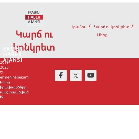
Լրահոս
Կարճ ու կոնկրետ
Կարճ ու
Մենք
կոնկրետ
ERMENİ
HABER
AJANSI
2010-
2025
©
ermenihaber.am
Բոլոր
իրավունքները
պաշտպանված
են