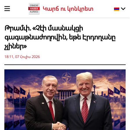
Կարճ ու կոնկրետ
Թրամփ. «Չէի մասնակցի
գագաթնաժողովին, եթե Էրդողանը
չլիներ»
18:11, 07 Հուլիս 2026