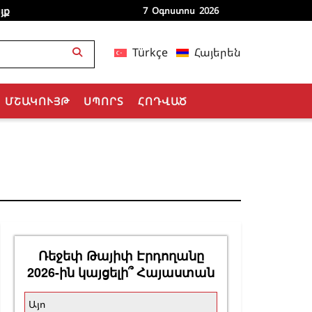
յք
7 Օգոստոս 2026
Türkçe
Հայերեն
ՄՇԱԿՈՒՅԹ
ՍՊՈՐՏ
ՀՈԴՎԱԾ
Ռեջեփ Թայիփ Էրդողանը
2026-ին կայցելի՞ Հայաստան
Այո