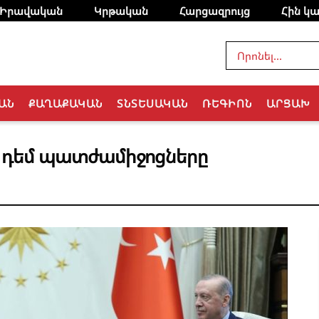
Իրավական
Կրթական
Հարցազրույց
Հին կա
ԱՆ
ՔԱՂԱՔԱԿԱՆ
ՏՆՏԵՍԱԿԱՆ
ՌԵԳԻՈՆ
ԱՐՑԱԽ
ի դեմ պատժամիջոցները