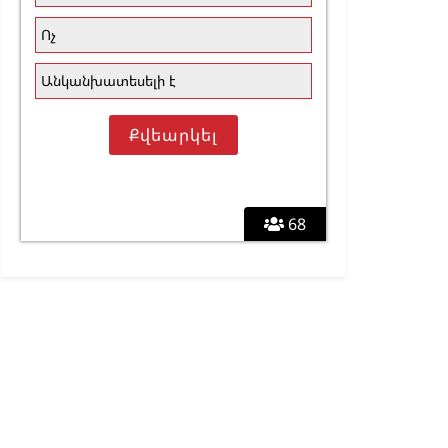
Ոչ
Անկանխատեսելի է
68