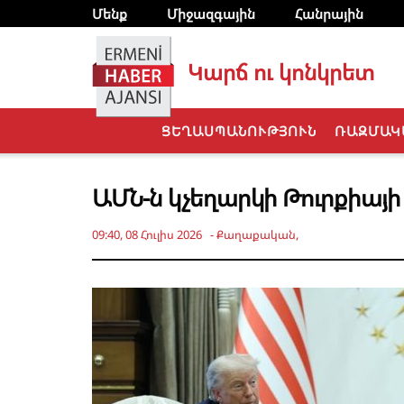
Մենք
Միջազգային
Հանրային
Կարճ ու կոնկրետ
ՑԵՂԱՍՊԱՆՈՒԹՅՈՒՆ
ՌԱԶՄԱԿ
ԱՄՆ-ն կչեղարկի Թուրքիայ
09:40, 08 Հուլիս 2026
-
Քաղաքական
,