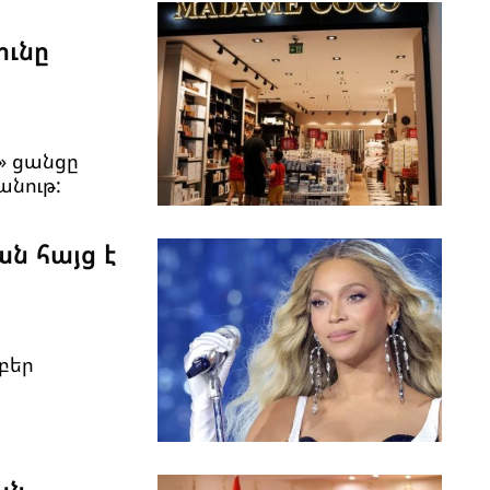
ունը
» ցանցը
անութ:
ան հայց է
բեր