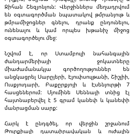
Ջիհան Շեզյոնլուն: Վերջիններս մեղադրվում
են օգտագործման նպատակով թմրանյութ և
թմրամիջոցներ գնելու, դրանք ընդունելու,
ունենալու և կամ որպես խթանիչ միջոց
օգտագործելու մեջ:
Նշվում է, որ Ստամբուլի նահանգային
ժանդարմերիայի ջոկատները
միաժամանակյա գործողություններ են
անցկացրել Սարըյերի, Էյուփսուլթանի, Շիշլիի,
Ուսքյուդարի, Բաքըրքյոյի և Էսենյուրթի 7
հասցեներում: Մյումինե Սեննայի տնից էլ
հայտնաբերվել է 5 գրամ կանեփ և կանեփի
մանրացման սարք:
Հարկ է ընդգծել, որ վերջին շրջանում
Թուրքիայի դատաիրավական և ուժային