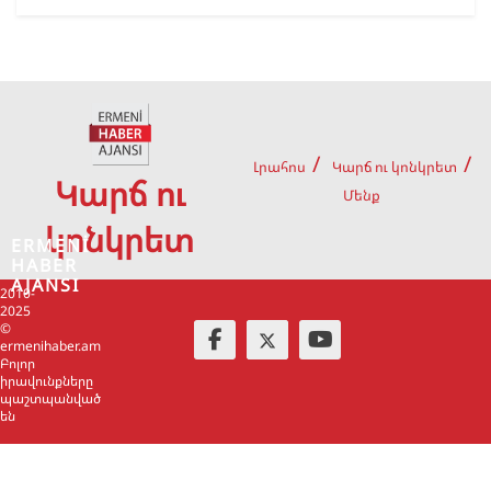
Լրահոս
Կարճ ու կոնկրետ
Կարճ ու
Մենք
կոնկրետ
ERMENİ
HABER
AJANSI
2010-
2025
©
ermenihaber.am
Բոլոր
իրավունքները
պաշտպանված
են