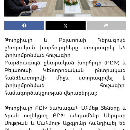
Թուրքիայի և Բելառուսի Գերագույն
ընտրական խորհուրդները ստորագրել են
փոխըմբռնման հուշագիր
Բարձրագույն ընտրական խորհրդի (ԲԸԽ) և
Բելառուսի Կենտրոնական ընտրական
հանձնաժողովի միջև ստորագրվել է
փոխըմբռնման հուշագիր՝
համագործակցության վերաբերյալ։
Թուրքիայի ԲԸԽ նախագահ Ահմեթ Յեները և
նրան ուղեկցող ԲԸԽ անդամներ Սերդար
Մութթան և Մահմութ Աքգյունը հանդիպել են