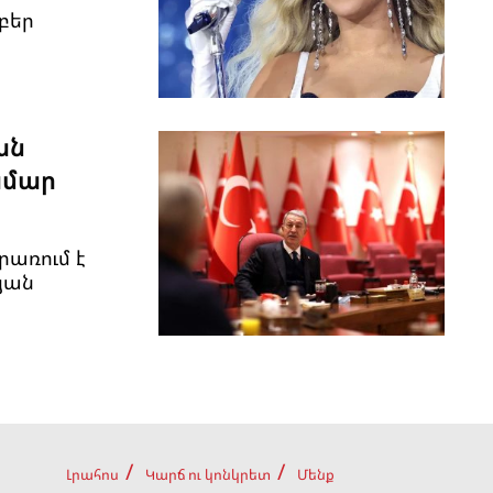
բեր
ան
ամար
առում է
յան
Լրահոս
Կարճ ու կոնկրետ
Մենք