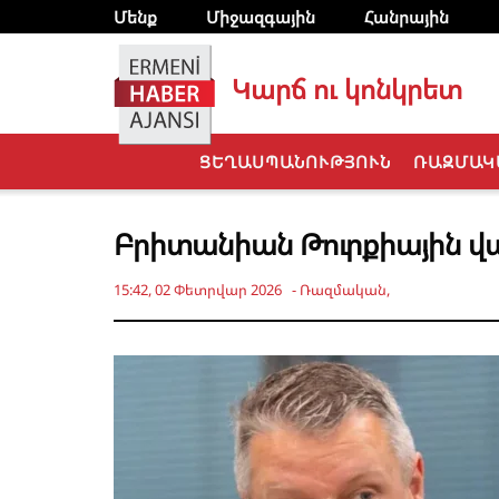
Մենք
Միջազգային
Հանրային
Կարճ ու կոնկրետ
ՑԵՂԱՍՊԱՆՈՒԹՅՈՒՆ
ՌԱԶՄԱԿ
Բրիտանիան Թուրքիային վ
15:42, 02 Փետրվար 2026
-
Ռազմական
,