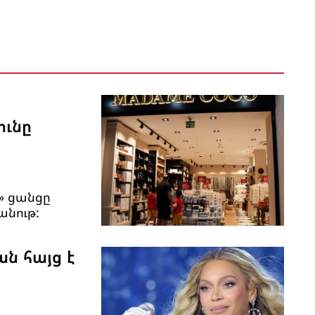
ունը
» ցանցը
անութ:
ան հայց է