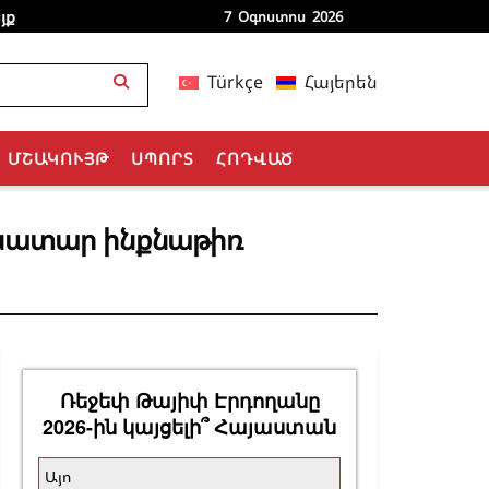
յք
7 Օգոստոս 2026
Türkçe
Հայերեն
ՄՇԱԿՈՒՅԹ
ՍՊՈՐՏ
ՀՈԴՎԱԾ
ռնատար ինքնաթիռ
Ռեջեփ Թայիփ Էրդողանը
2026-ին կայցելի՞ Հայաստան
Այո