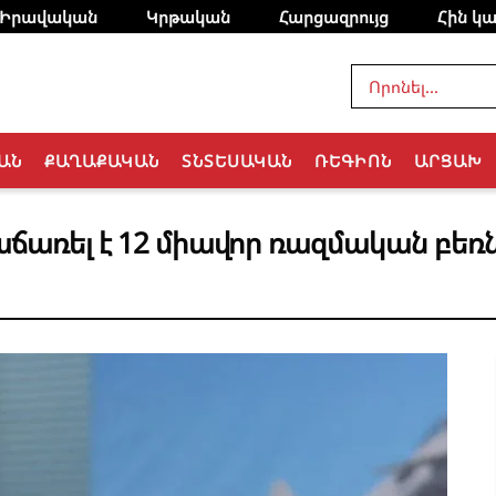
Իրավական
Կրթական
Հարցազրույց
Հին կա
ԱՆ
ՔԱՂԱՔԱԿԱՆ
ՏՆՏԵՍԱԿԱՆ
ՌԵԳԻՈՆ
ԱՐՑԱԽ
աճառել է 12 միավոր ռազմական բե