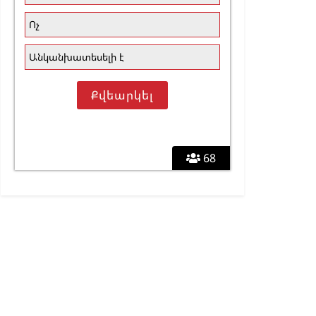
Ոչ
Անկանխատեսելի է
68