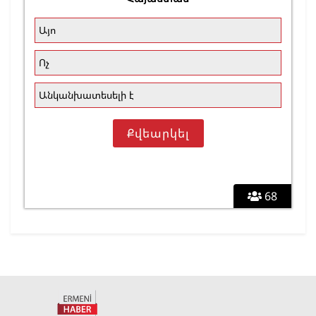
Այո
Ոչ
Անկանխատեսելի է
68