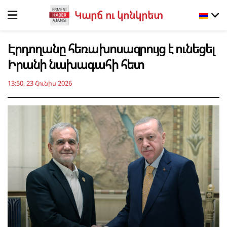
Կարճ ու կոնկրետ
Էրդողանը հեռախոսազրույց է ունեցել
Իրանի նախագահի հետ
13:50, 23 Հունիս 2026