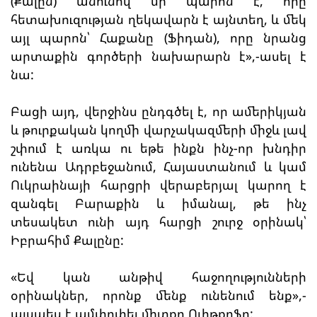
(Քալըն) անունով մի պարոն է, որը
հետախուզության ղեկավարն է այնտեղ, և մեկ
այլ պարոն՝ Հաքանը (Ֆիդան), որը նրանց
արտաքին գործերի նախարարն է»,-ասել է
նա:
Բացի այդ, վերջինս ընդգծել է, որ ամերիկյան
և թուրքական կողմի վարչակազմերի միջև լավ
շփում է առկա ու եթե ինքն ինչ-որ խնդիր
ունենա Ադրբեջանում, Հայաստանում և կամ
Ուկրաինայի հարցրի վերաբերյալ կարող է
զանգել Բարաքին և իմանալ, թե ինչ
տեսակետ ունի այդ հարցի շուրջ օրինակ՝
Իբրահիմ Քալընը:
«Եվ կան անթիվ հաջողությունների
օրինակներ, որոնք մենք ունենում ենք»,-
այսպես է ամփոփել միտքը Ուիթքոֆը: