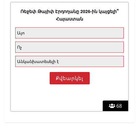
Ռեջեփ Թայիփ Էրդողանը 2026-ին կայցելի՞
Հայաստան
Այո
Ոչ
Անկանխատեսելի է
68