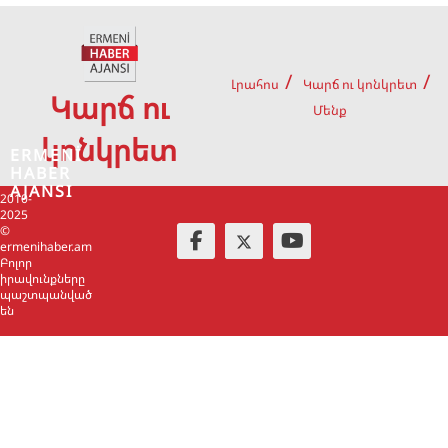
Լրահոս
Կարճ ու կոնկրետ
Կարճ ու
Մենք
կոնկրետ
ERMENİ
HABER
AJANSI
2010-
2025
©
ermenihaber.am
Բոլոր
իրավունքները
պաշտպանված
են