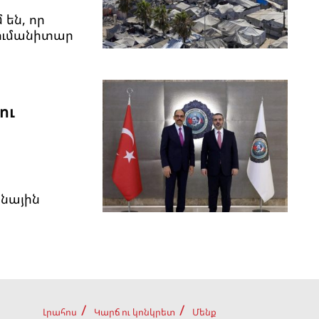
են, որ
հումանիտար
ու
անային
Լրահոս
Կարճ ու կոնկրետ
Մենք