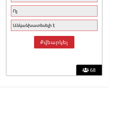
Ոչ
Անկանխատեսելի է
68