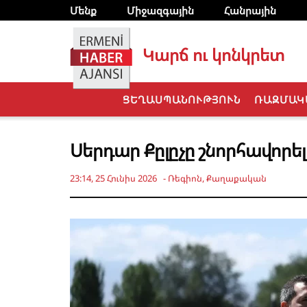
Մենք
Միջազգային
Հանրային
Կարճ ու կոնկրետ
ՑԵՂԱՍՊԱՆՈՒԹՅՈՒՆ
ՌԱԶՄԱԿ
Սերդար Քըլըչը շնորհավորել
23:14, 25 Հունիս 2026
-
Ռեգիոն
,
Քաղաքական