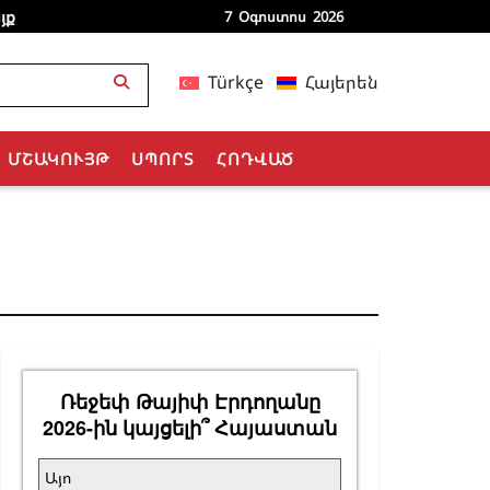
յք
7 Օգոստոս 2026
Türkçe
Հայերեն
ՄՇԱԿՈՒՅԹ
ՍՊՈՐՏ
ՀՈԴՎԱԾ
Ռեջեփ Թայիփ Էրդողանը
2026-ին կայցելի՞ Հայաստան
Այո