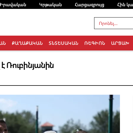
Իրավական
Կրթական
Հարցազրույց
Հին կա
ԱՆ
ՔԱՂԱՔԱԿԱՆ
ՏՆՏԵՍԱԿԱՆ
ՌԵԳԻՈՆ
ԱՐՑԱԽ
 է Ռուբինյանին