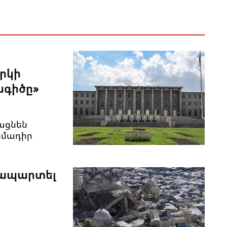
րկի
ագիծը»
ացնեն
իմադիր
տապարտել