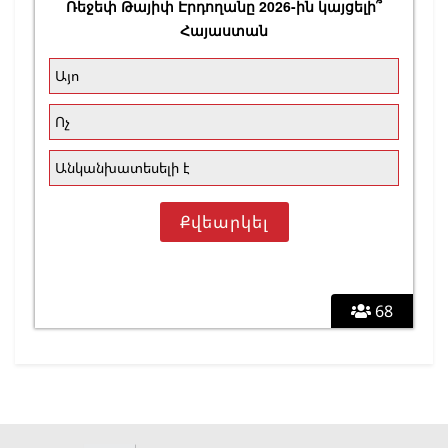
Ռեջեփ Թայիփ Էրդողանը 2026-ին կայցելի՞
Հայաստան
Այո
Ոչ
Անկանխատեսելի է
68