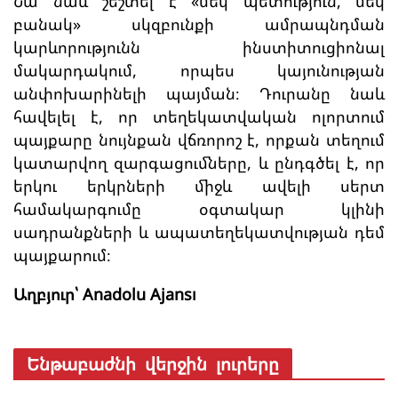
Նա նաև շեշտել է «մեկ պետություն, մեկ
բանակ» սկզբունքի ամրապնդման
կարևորությունն ինստիտուցիոնալ
մակարդակում, որպես կայունության
անփոխարինելի պայման։ Դուրանը նաև
հավելել է, որ տեղեկատվական ոլորտում
պայքարը նույնքան վճռորոշ է, որքան տեղում
կատարվող զարգացումները, և ընդգծել է, որ
երկու երկրների միջև ավելի սերտ
համակարգումը օգտակար կլինի
սադրանքների և ապատեղեկատվության դեմ
պայքարում։
Աղբյուր՝ Anadolu Ajansı
Ենթաբաժնի վերջին լուրերը