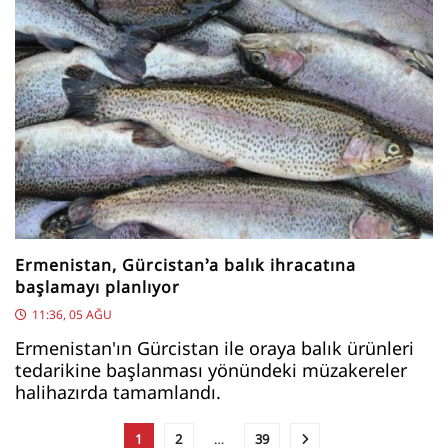
Ermenistan, Gürcistan’a balık ihracatına
başlamayı planlıyor
11:36, 05 AĞU
Ermenistan'ın Gürcistan ile oraya balık ürünleri
tedarikine başlanması yönündeki müzakereler
halihazırda tamamlandı.
1
2
…
39