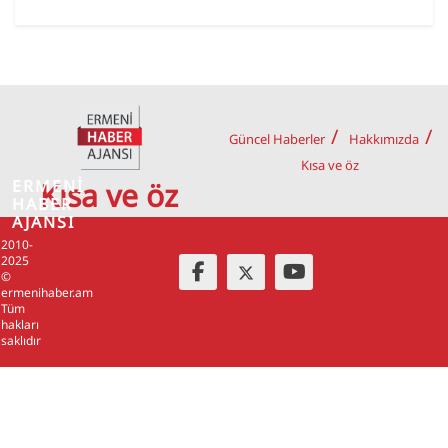
Güncel Haberler
Hakkımızda
Kısa ve öz
ERMENİ
Kısa ve öz
HABER
AJANSI
2010-
2025
©
ermenihaber.am
Tüm
hakları
saklıdır