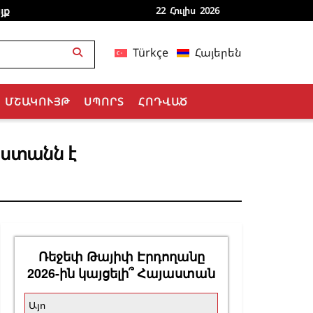
յք
22 Հուլիս 2026
Türkçe
Հայերեն
ՄՇԱԿՈՒՅԹ
ՍՊՈՐՏ
ՀՈԴՎԱԾ
աստանն է
Ռեջեփ Թայիփ Էրդողանը
2026-ին կայցելի՞ Հայաստան
Այո