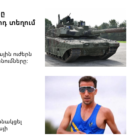
րը
րդ տեղում
ային ուժերն
ումները։
սնակցել
այի