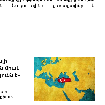
 են մշակութայինը, քաղաքայինը և
այի
ն միակ
ունն է»
ված է
քիայի