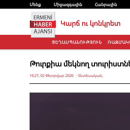
Մենք
Միջազգային
Հանրային
Կարճ ու կոնկրետ
ՑԵՂԱՍՊԱՆՈՒԹՅՈՒՆ
ՌԱԶՄԱԿ
Թուրքիա մեկնող տուրիստն
16:27, 02 Փետրվար 2026
-
Տնտեսական
,