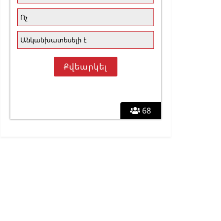
Ոչ
Անկանխատեսելի է
68