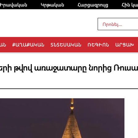
Իրավական
Կրթական
Հարցազրույց
Հին կա
ԱՆ
ՔԱՂԱՔԱԿԱՆ
ՏՆՏԵՍԱԿԱՆ
ՌԵԳԻՈՆ
ԱՐՑԱԽ
երի թվով առաջատարը նորից Ռուս