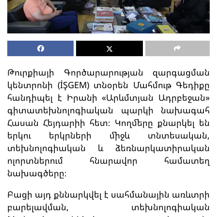
Թուրքիայի Գործարարության զարգացման
կենտրոնի (İŞGEM) տնօրեն Մահմութ Գեդիքը
հանդիպել է Իրանի «Արևմտյան Ադրբեջան»
գիտատեխնոլոգիական պարկի նախագահ
Հասան Հեյդարիի հետ։ Կողմերը քնարկել են
երկու երկրների միջև տնտեսական,
տեխնոլոգիական և ձեռնարկատիրական
ոլորտներում հնարավոր համատեղ
նախագծերը։
Բացի այդ քննարկվել է սահմանային առևտրի
բարելավման, տեխնոլոգիական