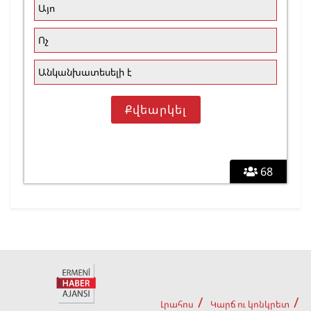
Այո
Ոչ
Անկանխատեսելի է
68
Լրահոս
Կարճ ու կոնկրետ