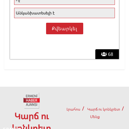
Անկանխատեսելի է
68
Լրահոս
Կարճ ու կոնկրետ
Կարճ ու
Մենք
կոնկրետ