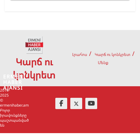
Լրահոս
Կարճ ու կոնկրետ
Կարճ ու
Մենք
կոնկրետ
ERMENİ
HABER
AJANSI
2010-
2025
©
ermenihaber.am
Բոլոր
իրավունքները
պաշտպանված
են