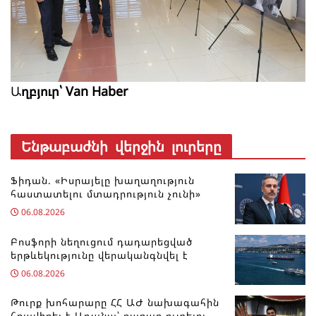
Ա
ղբյուր՝ Van Haber
Ենթաբաժնի վերջին լուրերը
Ֆիդան. «Իսրայելը խաղաղություն
հաստատելու մտադրություն չունի»
06.08.2026
Բոսֆորի նեղուցում դադարեցված
երթևեկությունը վերականգնվել է
06.08.2026
Թուրք խոհարարը ՀՀ ԱԺ նախագահին
հրավիրել է Ադանա՝ քաբաբ ուտելու