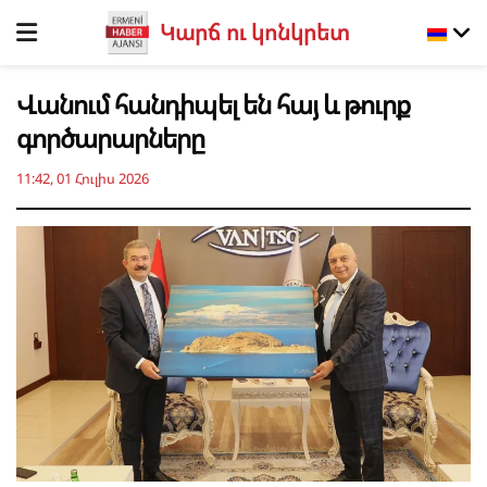
Կարճ ու կոնկրետ
Վանում հանդիպել են հայ և թուրք
գործարարները
11:42, 01 Հուլիս 2026