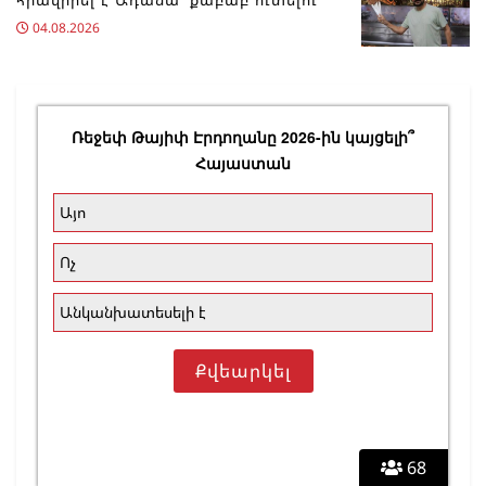
04.08.2026
Ռեջեփ Թայիփ Էրդողանը 2026-ին կայցելի՞
Հայաստան
Այո
Ոչ
Անկանխատեսելի է
68