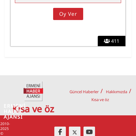
411
Güncel Haberler
Hakkımızda
Kısa ve öz
ERMENİ
Kısa ve öz
HABER
AJANSI
2010-
2025
©